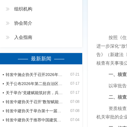
组织机构
协会简介
入会指南
按照《住
进一步深化“
告》（新建法
—— 最新新闻 ——
核查有关事项
一、核查
转发中施企协关于召开2026年（第四届）工程建设行业群众性质量活动高质量发展大会的通知
07-21
关于公布2026年第二批自治区建筑业绿色施工竞赛活动立项名单的通知
07-17
以审批告
关于举办“党建赋能筑好房，兵地融合建精品”第五师双河市2026年公共租赁住房建设项目观摩会的通知
07-17
二、核查
转发中建协关于召开“数智赋能建造-低碳助力未来”经验交流暨现场观摩会的通知
07-08
资质核查
转发中建协关于举办第十一届建设工程BIM大赛的通知
07-08
机关审批的企
转发中建协关于推荐中国建筑业协会专家的通知
07-04