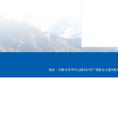
地址：乌鲁木齐市中山路462号广场联合大厦A座15层， 邮编：