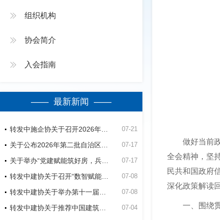
组织机构
协会简介
入会指南
—— 最新新闻 ——
转发中施企协关于召开2026年（第四届）工程建设行业群众性质量活动高质量发展大会的通知
07-21
做好当前政务
关于公布2026年第二批自治区建筑业绿色施工竞赛活动立项名单的通知
07-17
全会精神，坚
关于举办“党建赋能筑好房，兵地融合建精品”第五师双河市2026年公共租赁住房建设项目观摩会的通知
07-17
民共和国政府信
转发中建协关于召开“数智赋能建造-低碳助力未来”经验交流暨现场观摩会的通知
07-08
深化政策解读
转发中建协关于举办第十一届建设工程BIM大赛的通知
07-08
一、围绕贯彻
转发中建协关于推荐中国建筑业协会专家的通知
07-04