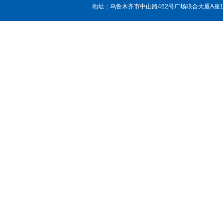
地址：乌鲁木齐市中山路462号广场联合大厦A座15层， 邮编：