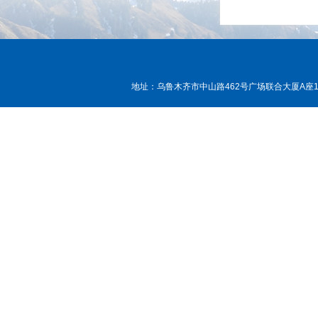
地址：乌鲁木齐市中山路462号广场联合大厦A座15层， 邮编：