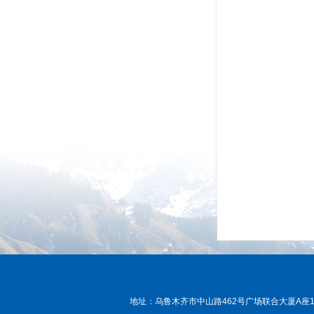
地址：乌鲁木齐市中山路462号广场联合大厦A座15层， 邮编：