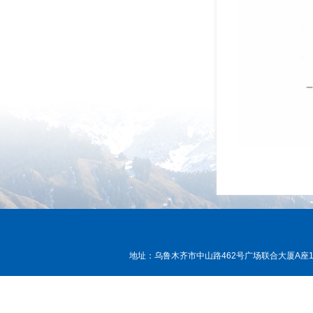
地址：乌鲁木齐市中山路462号广场联合大厦A座15层， 邮编：