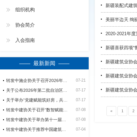
新疆装配式建
组织机构
美丽半边天 绚
协会简介
2020-20
入会指南
新疆喜获四项“
新疆建筑业协
—— 最新新闻 ——
新疆建筑业协会
转发中施企协关于召开2026年（第四届）工程建设行业群众性质量活动高质量发展大会的通知
07-21
新疆建筑业协
关于公布2026年第二批自治区建筑业绿色施工竞赛活动立项名单的通知
07-17
关于举办“党建赋能筑好房，兵地融合建精品”第五师双河市2026年公共租赁住房建设项目观摩会的通知
07-17
转发中建协关于召开“数智赋能建造-低碳助力未来”经验交流暨现场观摩会的通知
07-08
«
1
2
转发中建协关于举办第十一届建设工程BIM大赛的通知
07-08
转发中建协关于推荐中国建筑业协会专家的通知
07-04